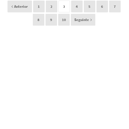
Anterior
1
2
3
4
5
6
7
8
9
10
Seguinte