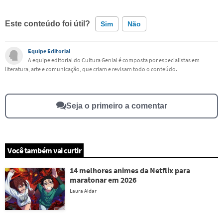
Este conteúdo foi útil?
Sim
Não
Equipe Editorial
Este conteúdo contém informação incorreta
A equipe editorial do Cultura Genial é composta por especialistas em
literatura, arte e comunicação, que criam e revisam todo o conteúdo.
Este conteúdo não tem a informação que procuro
Outro
Seja o primeiro a comentar
Você também vai curtir
14 melhores animes da Netflix para
maratonar em 2026
Laura Aidar