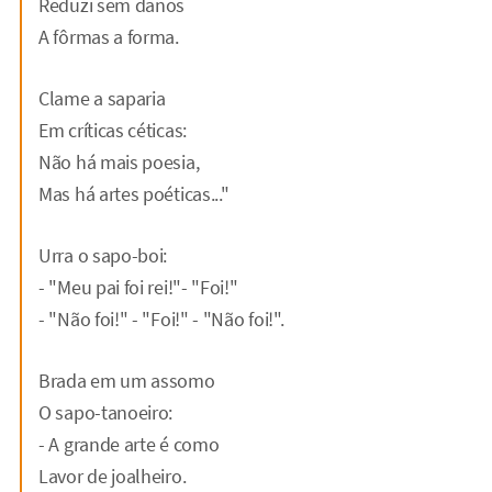
Reduzi sem danos
A fôrmas a forma.
Clame a saparia
Em críticas céticas:
Não há mais poesia,
Mas há artes poéticas..."
Urra o sapo-boi:
- "Meu pai foi rei!"- "Foi!"
- "Não foi!" - "Foi!" - "Não foi!".
Brada em um assomo
O sapo-tanoeiro:
- A grande arte é como
Lavor de joalheiro.