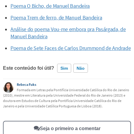
Poema O Bicho, de Manuel Bandeira
Poema Trem de ferro, de Manuel Bandeira
Análise do poema Vou-me embora pra Pasárgada, de
Manuel Bandeira
Poema de Sete Faces de Carlos Drummond de Andrade
Este conteúdo foi útil?
Sim
Não
Rebeca Fuks
Este conteúdo contém informação incorreta
Formada em Letras pela Pontifícia Universidade Católica do Rio de Janeiro
(2010), mestre em Literatura pela Universidade Federal do Rio de Janeiro (2013) e
Este conteúdo não tem a informação que procuro
doutora em Estudos de Cultura pela Pontifícia Universidade Católica do Rio de
Janeiro e pela Universidade Católica Portuguesa de Lisboa (2018).
Outro
Seja o primeiro a comentar