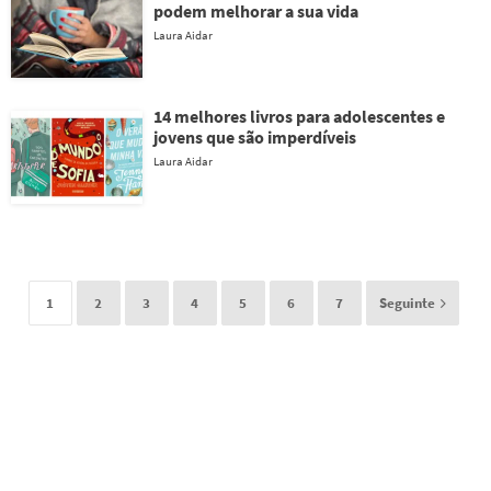
podem melhorar a sua vida
Laura Aidar
14 melhores livros para adolescentes e
jovens que são imperdíveis
Laura Aidar
1
2
3
4
5
6
7
Seguinte