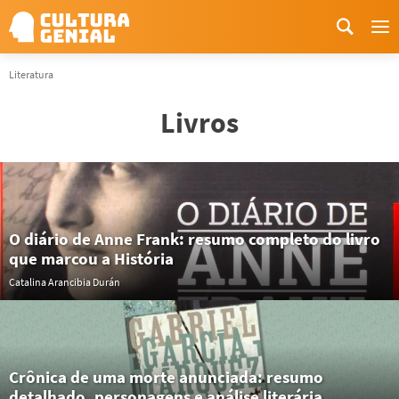
Me
Literatura
Livros
O diário de Anne Frank: resumo completo do livro
que marcou a História
Catalina Arancibia Durán
Crônica de uma morte anunciada: resumo
detalhado, personagens e análise literária