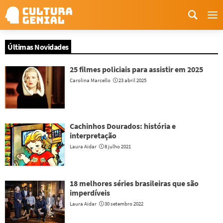
Me
Últimas Novidades
25 filmes policiais para assistir em 2025
Carolina Marcello
23 abril 2025
Cachinhos Dourados: história e
interpretação
Laura Aidar
8 julho 2021
18 melhores séries brasileiras que são
imperdíveis
Laura Aidar
30 setembro 2022