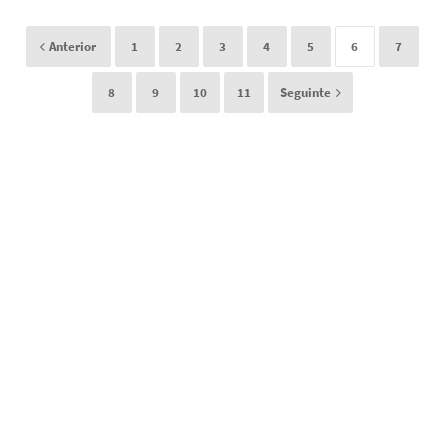
Anterior
1
2
3
4
5
6
7
8
9
10
11
Seguinte