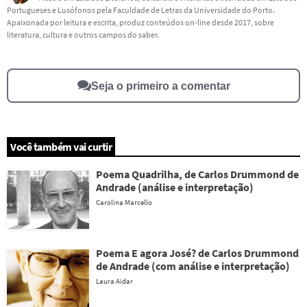
Portugueses e Lusófonos pela Faculdade de Letras da Universidade do Porto.
Este conteúdo não tem a informação que procuro
Apaixonada por leitura e escrita, produz conteúdos on-line desde 2017, sobre
literatura, cultura e outros campos do saber.
Outro
Seja o primeiro a comentar
Você também vai curtir
Poema Quadrilha, de Carlos Drummond de
Andrade (análise e interpretação)
Carolina Marcello
Poema E agora José? de Carlos Drummond
de Andrade (com análise e interpretação)
Laura Aidar