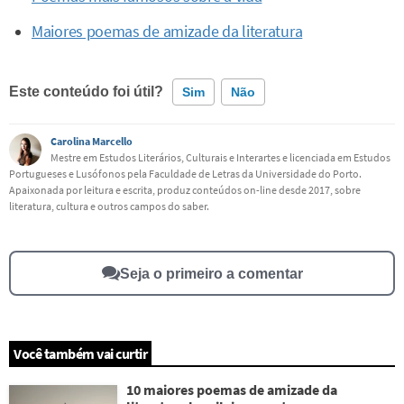
Maiores poemas de amizade da literatura
Este conteúdo foi útil?
Sim
Não
Carolina Marcello
Este conteúdo contém informação incorreta
Mestre em Estudos Literários, Culturais e Interartes e licenciada em Estudos
Portugueses e Lusófonos pela Faculdade de Letras da Universidade do Porto.
Este conteúdo não tem a informação que procuro
Apaixonada por leitura e escrita, produz conteúdos on-line desde 2017, sobre
literatura, cultura e outros campos do saber.
Outro
Seja o primeiro a comentar
Você também vai curtir
10 maiores poemas de amizade da