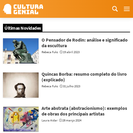
Me
Últimas Novidades
O Pensador de Rodin: análise e significado
da escultura
Rebeca Fuks
19 abril 2023
Quincas Borba: resumo completo do livro
(explicado)
Rebeca Fuks
31 julho 2023
Arte abstrata (abstracionismo): exemplos
de obras dos principais artistas
Laura Aidar
28 março 2024