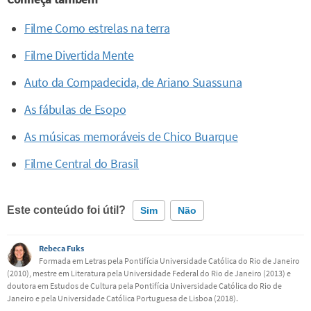
Filme Como estrelas na terra
Filme Divertida Mente
Auto da Compadecida, de Ariano Suassuna
As fábulas de Esopo
As músicas memoráveis de Chico Buarque
Filme Central do Brasil
Este conteúdo foi útil?
Sim
Não
Rebeca Fuks
Este conteúdo contém informação incorreta
Formada em Letras pela Pontifícia Universidade Católica do Rio de Janeiro
(2010), mestre em Literatura pela Universidade Federal do Rio de Janeiro (2013) e
Este conteúdo não tem a informação que procuro
doutora em Estudos de Cultura pela Pontifícia Universidade Católica do Rio de
Janeiro e pela Universidade Católica Portuguesa de Lisboa (2018).
Outro