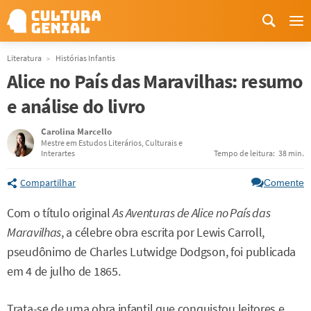
Me
Literatura
Histórias Infantis
Alice no País das Maravilhas: resumo
e análise do livro
Carolina Marcello
Mestre em Estudos Literários, Culturais e
Interartes
Tempo de leitura:
38 min.
Compartilhar
Comente
Com o título original
As Aventuras de Alice no País das
Maravilhas
, a célebre obra escrita por Lewis Carroll,
pseudônimo de Charles Lutwidge Dodgson, foi publicada
em 4 de julho de 1865.
Trata-se de uma obra infantil que conquistou leitores e