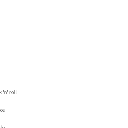
'n' roll
sou
do