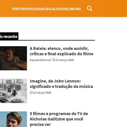
PINTURA
POESIA
MÚSICA
LIVROS
CINEMA
Menu
is recente
A Baleia: elenco, onde assistir,
críticas e final explicado do filme
Equipe Editorial
11 março 2026
Imagine, de John Lennon:
significado e tradução da música
11 março 2026
5 filmes e programas de TV de
Nicholas Galitzine que você
precisa ver