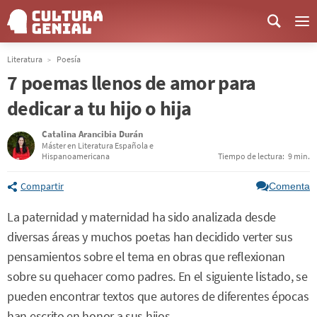
Me
Literatura
Poesía
7 poemas llenos de amor para
dedicar a tu hijo o hija
Catalina Arancibia Durán
Máster en Literatura Española e
Hispanoamericana
Tiempo de lectura:
9 min.
Compartir
Comenta
La paternidad y maternidad ha sido analizada desde
diversas áreas y muchos poetas han decidido verter sus
pensamientos sobre el tema en obras que reflexionan
sobre su quehacer como padres. En el siguiente listado, se
pueden encontrar textos que autores de diferentes épocas
han escrito en honor a sus hijos.