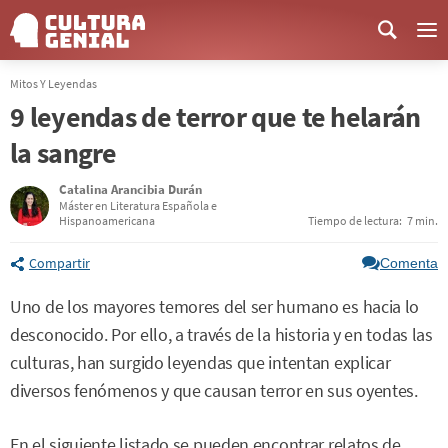
Me
Mitos Y Leyendas
9 leyendas de terror que te helarán
la sangre
Catalina Arancibia Durán
Máster en Literatura Española e
Hispanoamericana
Tiempo de lectura:
7 min.
Compartir
Comenta
Uno de los mayores temores del ser humano es hacia lo
desconocido. Por ello, a través de la historia y en todas las
culturas, han surgido leyendas que intentan explicar
diversos fenómenos y que causan terror en sus oyentes.
En el siguiente listado se pueden encontrar relatos de