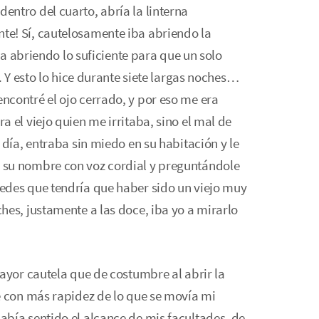
ntro del cuarto, abría la linterna
e! Sí, cautelosamente iba abriendo la
iba abriendo lo suficiente para que un solo
. Y esto lo hice durante siete largas noches…
contré el ojo cerrado, y por eso me era
 el viejo quien me irritaba, sino el mal de
 día, entraba sin miedo en su habitación y le
 su nombre con voz cordial y preguntándole
edes que tendría que haber sido un viejo muy
hes, justamente a las doce, iba yo a mirarlo
mayor cautela que de costumbre al abrir la
e con más rapidez de lo que se movía mi
bía sentido el alcance de mis facultades, de