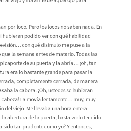
 al viejo y librarme de aquel ojo para
an por loco. Pero los locos no saben nada. En
i hubieran podido ver con qué habilidad
evisión… con qué disimulo me puse a la
o que la semana antes de matarlo. Todas las
l picaporte de su puerta y la abría… ¡oh, tan
tura era lo bastante grande para pasar la
 cerrada, completamente cerrada, de manera
 pasaba la cabeza. ¡Oh, ustedes se hubieran
la cabeza! La movía lentamente… muy, muy
ño del viejo. Me llevaba una hora entera
la abertura de la puerta, hasta verlo tendido
a sido tan prudente como yo? Y entonces,