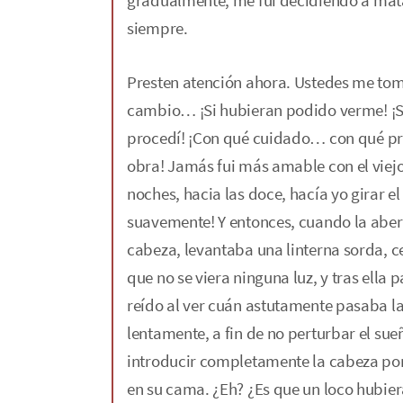
gradualmente, me fui decidiendo a matar
siempre.
Presten atención ahora. Ustedes me tom
cambio… ¡Si hubieran podido verme! ¡S
procedí! ¡Con qué cuidado… con qué pr
obra! Jamás fui más amable con el viej
noches, hacia las doce, hacía yo girar e
suavemente! Y entonces, cuando la aber
cabeza, levantaba una linterna sorda,
que no se viera ninguna luz, y tras ella
reído al ver cuán astutamente pasaba 
lentamente, a fin de no perturbar el sue
introducir completamente la cabeza por 
en su cama. ¿Eh? ¿Es que un loco hubier