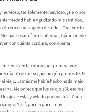
y nervioso, terriblemente nervioso. ¿Pero por
a enfermedad había agudizado mis sentidos,
 oído era el más agudo de todos. Oía todo lo
o. Muchas cosas oí en el infierno. ¿Cómo puedo
rven con cuánta cordura, con cuánta
a me entró en la cabeza por primera vez;
 y día. Yo no perseguía ningún propósito. Ni
 al viejo. Jamás me había hecho nada malo.
saba. Me parece que fue su ojo. ¡Sí, eso fue!
Un ojo celeste, y velado por una tela. Cada
a sangre. Y así, poco a poco, muy