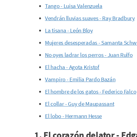
Tango - Luisa Valenzuela
Vendrán lluvias suaves - Ray Bradbury
La tisana - León Bloy
Mujeres desesperadas - Samanta Schw
No oyes ladrar los perros - Juan Rulfo
El hacha - Agota Kristof
Vampiro - Emilia Pardo Bazán
El hombre de los gatos - Federico Falco
El collar - Guy de Maupassant
El lobo - Hermann Hesse
1. El corazón delator - Edg