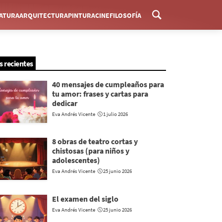
RATURA
ARQUITECTURA
PINTURA
CINE
FILOSOFÍA
Menú
s recientes
40 mensajes de cumpleaños para
tu amor: frases y cartas para
dedicar
Eva Andrés Vicente
1 julio 2026
8 obras de teatro cortas y
chistosas (para niños y
adolescentes)
Eva Andrés Vicente
25 junio 2026
El examen del siglo
Eva Andrés Vicente
25 junio 2026