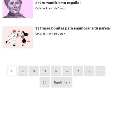
del romanticismo español
Catalina Arancibia Durán
33 frases bonitas para enamorar a tu pareja
Catalina Arancibia Durán
1
2
3
4
5
6
7
8
9
10
Siguiente