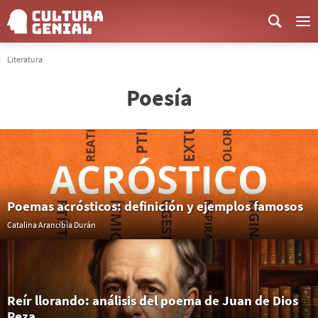
Me
Literatura
Poesía
Poemas acrósticos: definición y ejemplos famosos
Catalina Arancibia Durán
Reír llorando: análisis del poema de Juan de Dios
Peza