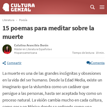
Me
Literatura
Poesía
15 poemas para meditar sobre la
muerte
Catalina Arancibia Durán
Máster en Literatura Española e
Hispanoamericana
Tiempo de lectura:
19 min.
Compartir
Comenta
La muerte es una de las grandes incógnitas y obsesiones
en la vida del ser humano. Desde la Edad Media, existe un
imaginario que la vislumbra como un cadáver que
persigue a las personas, hasta ser aceptada hoy como un
proceso natural. La visión cambia mucho en cada cultura,
como pasa en México donde se entiende como una