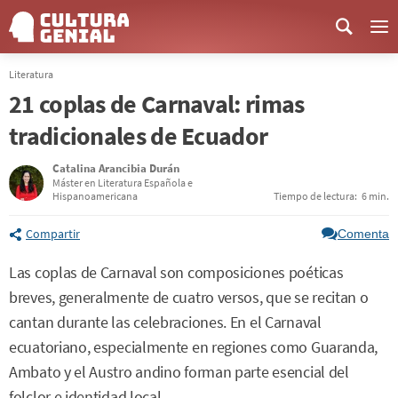
Me
Literatura
21 coplas de Carnaval: rimas
tradicionales de Ecuador
Catalina Arancibia Durán
Máster en Literatura Española e
Hispanoamericana
Tiempo de lectura:
6 min.
Compartir
Comenta
Las coplas de Carnaval son composiciones poéticas
breves, generalmente de cuatro versos, que se recitan o
cantan durante las celebraciones. En el Carnaval
ecuatoriano, especialmente en regiones como Guaranda,
Ambato y el Austro andino forman parte esencial del
folclor e identidad local.