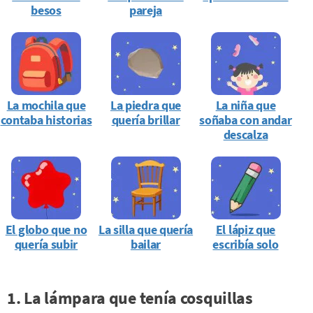
besos
pareja
La mochila que
La piedra que
La niña que
contaba historias
quería brillar
soñaba con andar
descalza
El globo que no
La silla que quería
El lápiz que
quería subir
bailar
escribía solo
1. La lámpara que tenía cosquillas