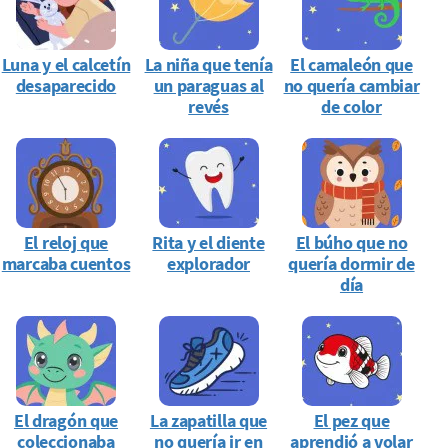
Luna y el calcetín
La niña que tenía
El camaleón que
desaparecido
un paraguas al
no quería cambiar
revés
de color
El reloj que
Rita y el diente
El búho que no
marcaba cuentos
explorador
quería dormir de
día
El dragón que
La zapatilla que
El pez que
coleccionaba
no quería ir en
aprendió a volar