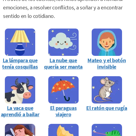
emociones, a resolver conflictos, a soñar y a encontrar
sentido en lo cotidiano.
La lámpara que
La nube que
Mateo y el botón
tenía cosquillas
quería ser manta
invisible
La vaca que
El paraguas
El ratón que rugía
aprendió a bailar
viajero