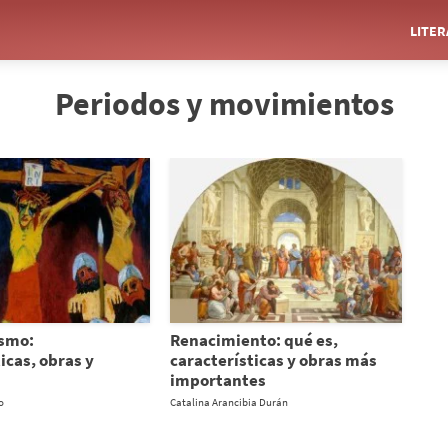
LITE
Periodos y movimientos
ismo:
Renacimiento: qué es,
icas, obras y
características y obras más
importantes
o
Catalina Arancibia Durán