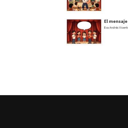
El mensaje
Eva Andrés Vicent