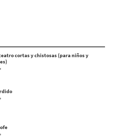
teatro cortas y chistosas (para niños y
es)
e
erdido
e
rofe
e