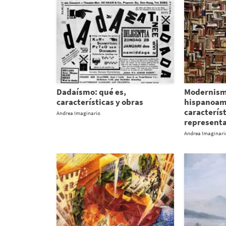
Dadaísmo: qué es,
Modernis
características y obras
hispanoam
característ
Andrea Imaginario
represent
Andrea Imaginari