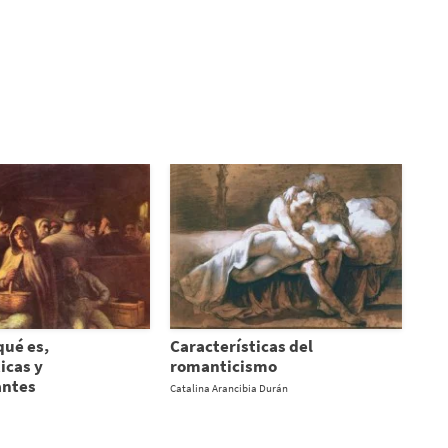
qué es,
Características del
icas y
romanticismo
antes
Catalina Arancibia Durán