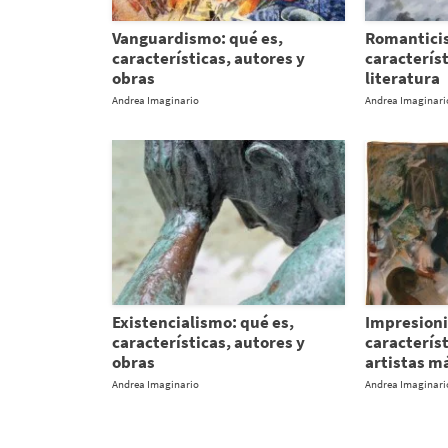
Vanguardismo: qué es,
Romanticis
características, autores y
característ
obras
literatura
Andrea Imaginario
Andrea Imaginari
Existencialismo: qué es,
Impresion
características, autores y
característ
obras
artistas m
Andrea Imaginario
Andrea Imaginari