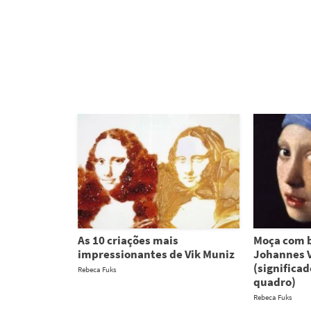
As 10 criações mais
Moça com b
impressionantes de Vik Muniz
Johannes 
(significad
Rebeca Fuks
quadro)
Rebeca Fuks