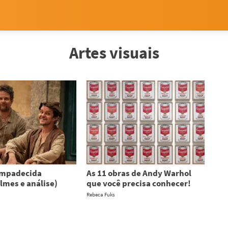
Artes visuais
ompadecida
As 11 obras de Andy Warhol
lmes e análise)
que você precisa conhecer!
Rebeca Fuks