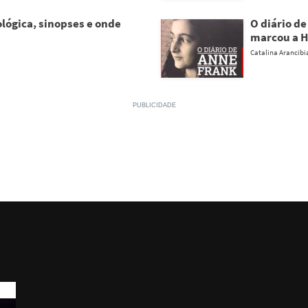
lógica, sinopses e onde
O diário d
marcou a H
Catalina Arancibi