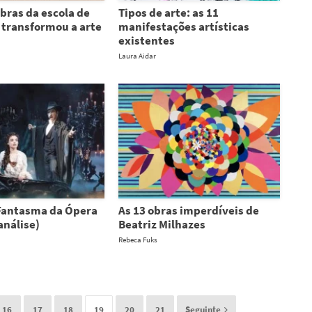
bras da escola de
Tipos de arte: as 11
transformou a arte
manifestações artísticas
existentes
Laura Aidar
Fantasma da Ópera
As 13 obras imperdíveis de
análise)
Beatriz Milhazes
Rebeca Fuks
16
17
18
19
20
21
Seguinte