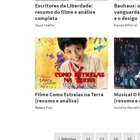
Escritores da Liberdade:
Bauhaus: o
resumo do filme e análise
vanguarda 
completa
e o design
Taysa Coelho
Equipe Editorial
Filme Como Estrelas na Terra
Musical O 
(resumo e análise)
(resumo e 
Rebeca Fuks
Carolina Marcello
Anterior
12
13
14
15