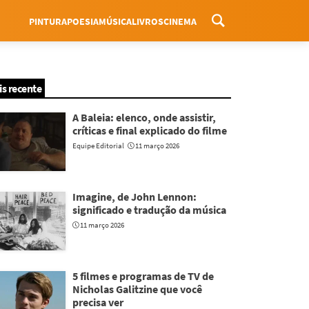
PINTURA
POESIA
MÚSICA
LIVROS
CINEMA
Menu
is recente
A Baleia: elenco, onde assistir,
críticas e final explicado do filme
Equipe Editorial
11 março 2026
Imagine, de John Lennon:
significado e tradução da música
11 março 2026
5 filmes e programas de TV de
Nicholas Galitzine que você
precisa ver