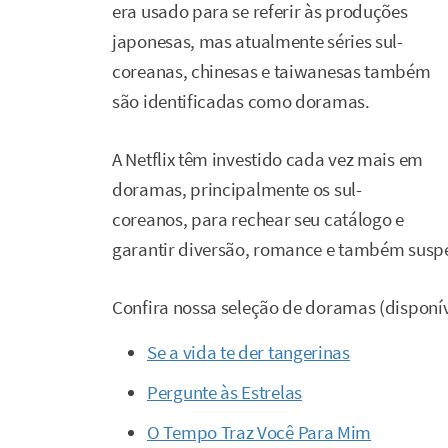
era usado para se referir às produções
japonesas, mas atualmente séries sul-
coreanas, chinesas e taiwanesas também
são identificadas como doramas.
A Netflix têm investido cada vez mais em
doramas, principalmente os sul-
coreanos, para rechear seu catálogo e
garantir diversão, romance e também suspe
Confira nossa seleção de doramas (dispon
Se a vida te der tangerinas
Pergunte às Estrelas
O Tempo Traz Você Para Mim