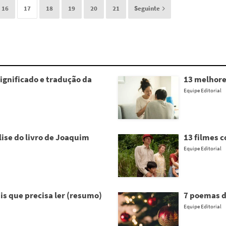
16
17
18
19
20
21
Seguinte
ignificado e tradução da
13 melhore
Equipe Editorial
ise do livro de Joaquim
13 filmes 
Equipe Editorial
is que precisa ler (resumo)
7 poemas de
Equipe Editorial