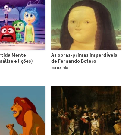
rtida Mente
As obras-primas imperdíveis
álise e lições)
de Fernando Botero
Rebeca Fuks