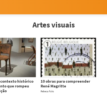
Artes visuais
contexto histórico
10 obras para compreender
nto que rompeu
René Magritte
ição
Rebeca Fuks