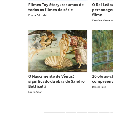
Filmes Toy Story: resumos de
O Rei Leão
todos os filmes da série
personagen
filme
Equipe Editorial
Carolina Marcello
O Nascimento de Vênus:
10 obras-c
significado da obra de Sandro
compreend
Botticelli
Rebeca Fuks
Laura Aidar