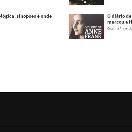
lógica, sinopses e onde
O diário d
marcou a H
Catalina Arancibi