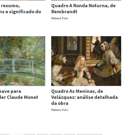
: resumo,
Quadro A Ronda Noturna, de
s e significado do
Rembrandt
Rebeca Fuks
have para
Quadro As Meninas, de
er Claude Monet
Velázquez: análise detalhada
da obra
Rebeca Fuks