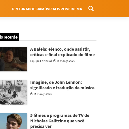
PINTURA
POESIA
MÚSICA
LIVROS
CINEMA
Menu
is recente
A Baleia: elenco, onde assistir,
críticas e final explicado do filme
Equipe Editorial
11 março 2026
Imagine, de John Lennon:
significado e tradução da música
11 março 2026
5 filmes e programas de TV de
Nicholas Galitzine que você
precisa ver