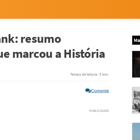
rank: resumo
Ma
ue marcou a História
Tempo de leitura:
5 min.
Comente