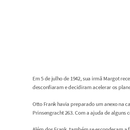
Em 5 de julho de 1942, sua irmã Margot rec
desconfiaram e decidiram acelerar os plan
Otto Frank havia preparado um anexo na ca
Prinsengracht 263. Com a ajuda de alguns co
Além dos Frank, também se esconderam a f