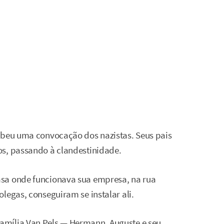
ebeu uma convocação dos nazistas. Seus pais
os, passando à clandestinidade.
sa onde funcionava sua empresa, na rua
legas, conseguiram se instalar ali.
amília Van Pels — Hermann, Auguste e seu