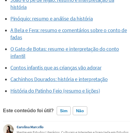
João e o pé de feijão: resumo e interpretação da
história
Pinóquio: resumo e análise da história
A Bela e Fera: resumo e comentários sobre o conto de
fadas
O Gato de Botas: resumo e interpretação do conto
infantil
Contos infantis que as crianças vão adorar
Cachinhos Dourados: história e interpretação
História do Patinho Feio (resumo e lições)
Este conteúdo foi útil?
Sim
Não
Carolina Marcello
Este conteúdo contém informação incorreta
Mestre em Estudos Literários, Culturais e Interartes e licenciada em Estudos