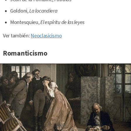
Goldoni,
La locandiera
Montesquieu,
El espíritu de las leyes
Ver también:
Neoclasicismo
Romanticismo