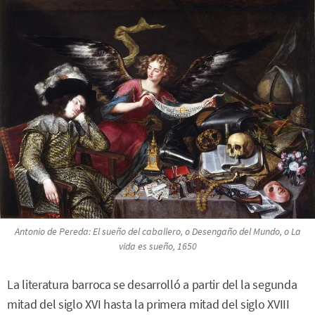
Antonio de Pereda:
El sueño del caballero
, o
Desengaño del Mundo
, o
La
vida es sueño
, 1650
La literatura barroca se desarrolló a partir del la segunda
mitad del siglo XVI hasta la primera mitad del siglo XVIII