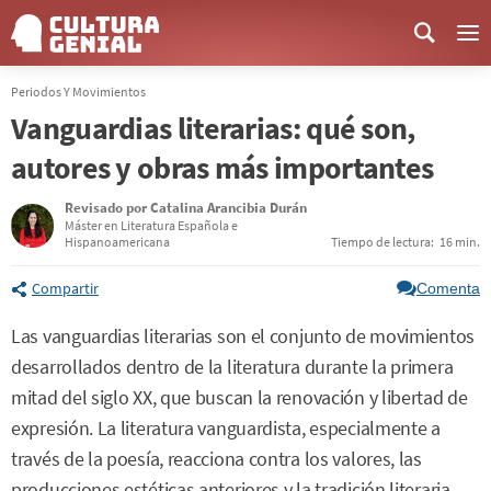
Me
Periodos Y Movimientos
Vanguardias literarias: qué son,
autores y obras más importantes
Revisado por
Catalina Arancibia Durán
Máster en Literatura Española e
Hispanoamericana
Tiempo de lectura:
16 min.
Compartir
Comenta
Las vanguardias literarias son el conjunto de movimientos
desarrollados dentro de la literatura durante la primera
mitad del siglo XX, que buscan la renovación y libertad de
expresión. La literatura vanguardista, especialmente a
través de la poesía, reacciona contra los valores, las
producciones estéticas anteriores y la tradición literaria.