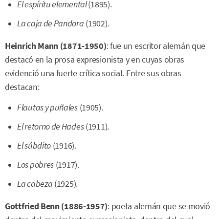
El espíritu elemental
(1895).
La caja de Pandora
(1902).
Heinrich Mann (1871-1950)
: fue un escritor alemán que
destacó en la prosa expresionista y en cuyas obras
evidenció una fuerte crítica social. Entre sus obras
destacan:
Flautas y puñales
(1905).
El retorno de Hades
(1911).
El súbdito
(1916).
Los pobres
(1917).
La cabeza
(1925).
Gottfried Benn (1886-1957)
: poeta alemán que se movió