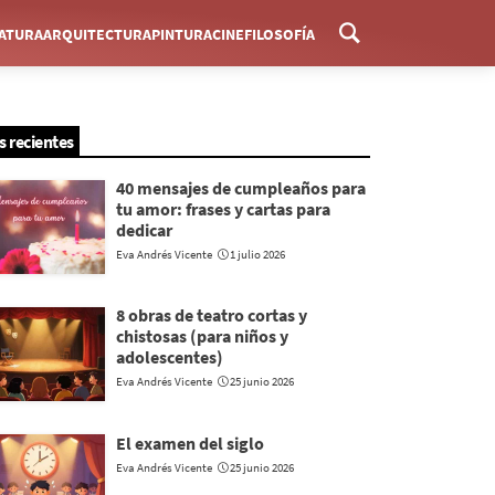
RATURA
ARQUITECTURA
PINTURA
CINE
FILOSOFÍA
Menú
s recientes
40 mensajes de cumpleaños para
tu amor: frases y cartas para
dedicar
Eva Andrés Vicente
1 julio 2026
8 obras de teatro cortas y
chistosas (para niños y
adolescentes)
Eva Andrés Vicente
25 junio 2026
El examen del siglo
Eva Andrés Vicente
25 junio 2026