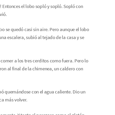
é! Entonces el lobo sopló y sopló. Sopló con
vió.
obo se quedó casi sin aire. Pero aunque el lobo
na escalera, subió al tejado de la casa y se
comer a los tres cerditos como fuera. Pero lo
eron al final de la chimenea, un caldero con
abó quemándose con el agua caliente. Dio un
ca más volver.
ilamente. Y tanto el perezoso como el glotón