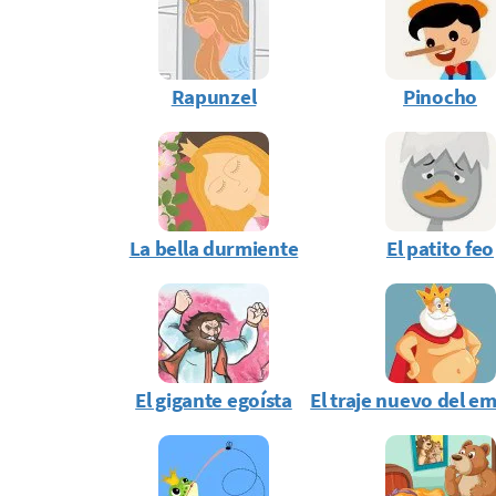
Rapunzel
Pinocho
La bella durmiente
El patito feo
El gigante egoísta
El traje nuevo del e