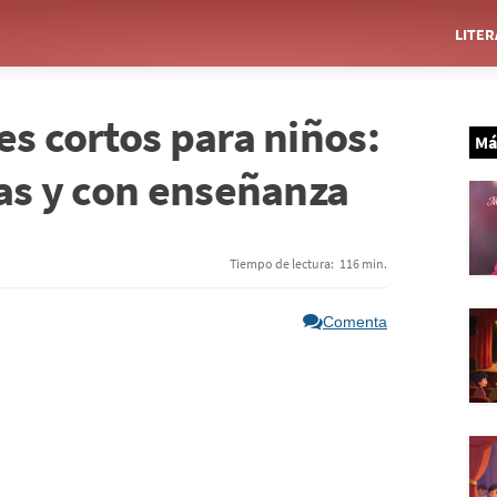
LITE
es cortos para niños:
Má
das y con enseñanza
Tiempo de lectura:
116 min.
Comenta