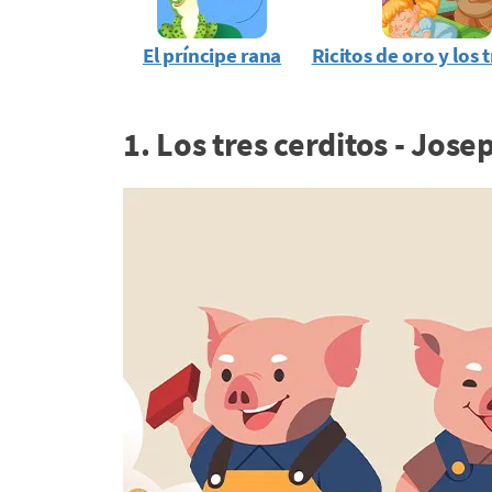
El príncipe rana
Ricitos de oro y los 
1. Los tres cerditos - Jos