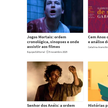
Jogos Mortais: ordem
Cem Anos d
cronológica, sinopses e onde
e análise d
assistir aos filmes
Catalina Arancib
Equipe Editorial
5 novembro 2025
Senhor dos Anéis: a ordem
Histórias p