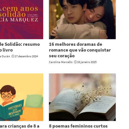
e Solidão: resumo
16 melhores doramas de
o livro
romance que vão conquistar
seu coração
ia Durán
17 dezembro 2024
Carolina Marcello
16 janeiro 2025
ara crianças de 8 a
8 poemas femininos curtos