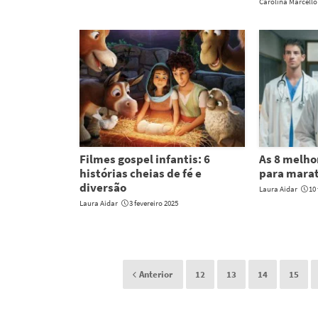
Carolina Marcello
Filmes gospel infantis: 6
As 8 melho
histórias cheias de fé e
para mara
diversão
Laura Aidar
10 
Laura Aidar
3 fevereiro 2025
Anterior
12
13
14
15