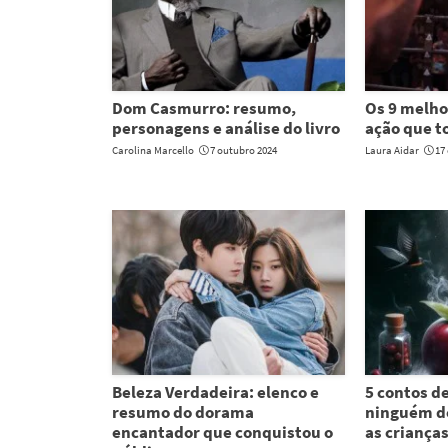
Dom Casmurro: resumo,
Os 9 melhor
personagens e análise do livro
ação que to
Carolina Marcello
7 outubro 2024
Laura Aidar
17
Beleza Verdadeira: elenco e
5 contos d
resumo do dorama
ninguém de
encantador que conquistou o
as criança