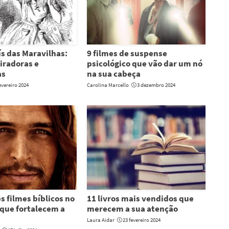
ís das Maravilhas:
9 filmes de suspense
piradoras e
psicológico que vão dar um nó
as
na sua cabeça
evereiro 2024
Carolina Marcello
3 dezembro 2024
s filmes bíblicos no
11 livros mais vendidos que
que fortalecem a
merecem a sua atenção
Laura Aidar
23 fevereiro 2024