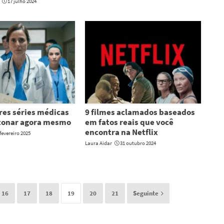
17 julho 2024
res séries médicas
9 filmes aclamados baseados
tonar agora mesmo
em fatos reais que você
encontra na Netflix
fevereiro 2025
Laura Aidar
31 outubro 2024
16
17
18
19
20
21
Seguinte