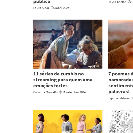
público
Taysa Coelho
1
Laura Aidar
3 abril 2025
11 séries de zumbis no
7 poemas 
streaming para quem ama
namorada: 
emoções fortes
sentimento
palavras!
Carolina Marcello
11 setembro 2024
Equipe Editorial