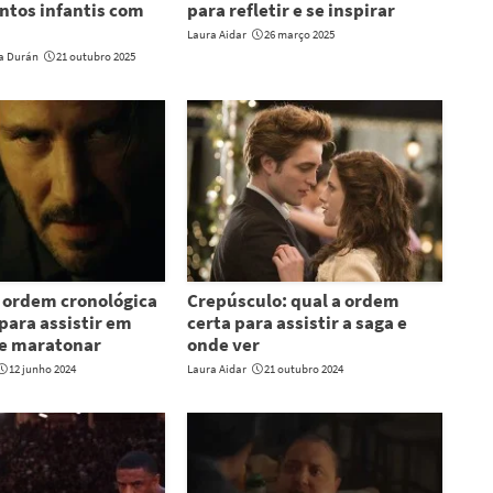
ontos infantis com
para refletir e se inspirar
Laura Aidar
26 março 2025
ia Durán
21 outubro 2025
 ordem cronológica
Crepúsculo: qual a ordem
para assistir em
certa para assistir a saga e
 e maratonar
onde ver
12 junho 2024
Laura Aidar
21 outubro 2024