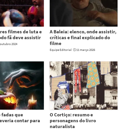
es filmes de luta e
A Baleia: elenco, onde assistir,
do fã deve assistir
críticas e final explicado do
filme
 outubro 2024
Equipe Editorial
11 março 2026
e fadas que
O Cortiço: resumo e
veria contar para
personagens do livro
s
naturalista