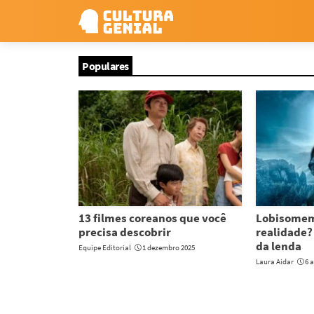
Populares
13 filmes coreanos que você
Lobisomem
precisa descobrir
realidade? 
da lenda
Equipe Editorial
1 dezembro 2025
Laura Aidar
6 