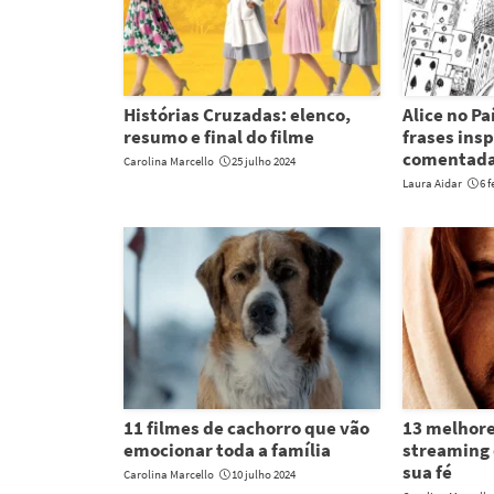
Histórias Cruzadas: elenco,
Alice no Pa
resumo e final do filme
frases ins
comentad
Carolina Marcello
25 julho 2024
Laura Aidar
6 f
11 filmes de cachorro que vão
13 melhore
emocionar toda a família
streaming 
sua fé
Carolina Marcello
10 julho 2024