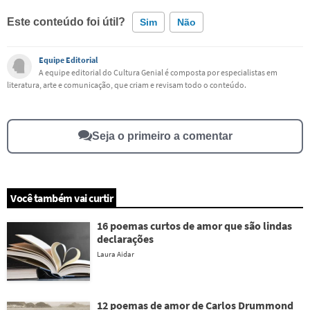
Este conteúdo foi útil?
Sim
Não
Equipe Editorial
Este conteúdo contém informação incorreta
A equipe editorial do Cultura Genial é composta por especialistas em
literatura, arte e comunicação, que criam e revisam todo o conteúdo.
Este conteúdo não tem a informação que procuro
Outro
Seja o primeiro a comentar
Você também vai curtir
16 poemas curtos de amor que são lindas
declarações
Laura Aidar
12 poemas de amor de Carlos Drummond