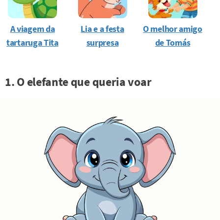
A viagem da
Lia e a festa
O melhor amigo
tartaruga Tita
surpresa
de Tomás
1. O elefante que queria voar