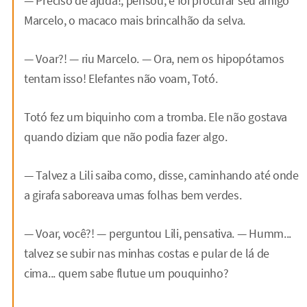
— Preciso de ajuda!, pensou, e foi procurar seu amigo
Marcelo, o macaco mais brincalhão da selva.
— Voar?! — riu Marcelo. — Ora, nem os hipopótamos
tentam isso! Elefantes não voam, Totó.
Totó fez um biquinho com a tromba. Ele não gostava
quando diziam que não podia fazer algo.
— Talvez a Lili saiba como, disse, caminhando até onde
a girafa saboreava umas folhas bem verdes.
— Voar, você?! — perguntou Lili, pensativa. — Humm...
talvez se subir nas minhas costas e pular de lá de
cima... quem sabe flutue um pouquinho?