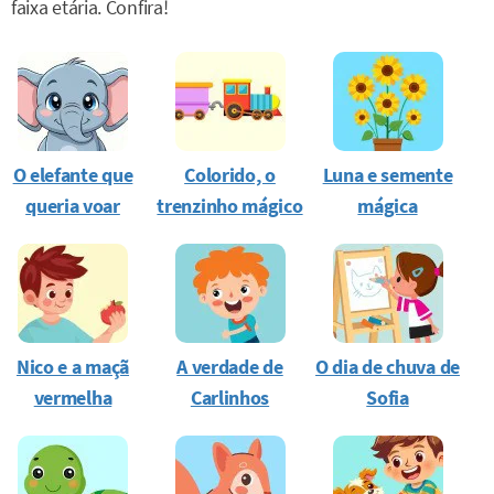
faixa etária. Confira!
O elefante que
Colorido, o
Luna e semente
queria voar
trenzinho mágico
mágica
Nico e a maçã
A verdade de
O dia de chuva de
vermelha
Carlinhos
Sofia