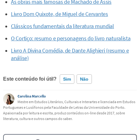
As obras mais famosas de Machado de Assis
Livro Dom Quixote, de Miguel de Cervantes
Clássicos fundamentais da literatura mundial
O Cortiço: resumo e personagens do livro naturalista
Livro A Divina Comédia, de Dante Alighieri (resumo e
análise)
Este conteúdo foi útil?
Sim
Não
Carolina Marcello
Este conteúdo contém informação incorreta
Mestre em Estudos Literários, Culturais e Interartes e licenciada em Estudos
Portugueses e Lusófonos pela Faculdade de Letras da Universidade do Porto.
Este conteúdo não tem a informação que procuro
Apaixonada por leitura e escrita, produz conteúdos on-line desde 2017, sobre
literatura, cultura e outros campos do saber.
Outro