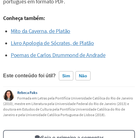
português em formato PDF.
Conheça também:
Mito da Caverna, de Platão
Livro Apologia de Sócrates, de Platão
Poemas de Carlos Drummond de Andrade
Este conteúdo foi útil?
Sim
Não
Rebeca Fuks
Este conteúdo contém informação incorreta
Formada em Letras pela Pontifícia Universidade Católica do Rio de Janeiro
(2010), mestre em Literatura pela Universidade Federal do Rio de Janeiro (2013) e
Este conteúdo não tem a informação que procuro
doutora em Estudos de Cultura pela Pontifícia Universidade Católica do Rio de
Janeiro e pela Universidade Católica Portuguesa de Lisboa (2018).
Outro
Seja o primeiro a comentar