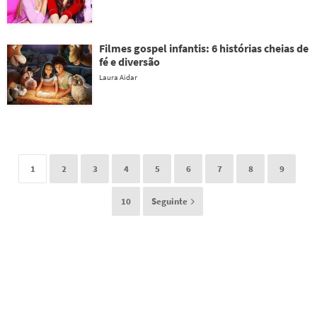
Filmes gospel infantis: 6 histórias cheias de
fé e diversão
Laura Aidar
1
2
3
4
5
6
7
8
9
10
Seguinte