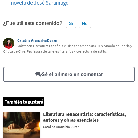
novela de José Saramago
¿Fue útil este contenido?
Sí
No
Catalina Arancibia Durán
Este contenido contiene información incorrecta
Máster en Literatura Española e Hispanoamericana. Diplomada en Teoría y
Crítica de Cine. Profesora de talleres literarios y correctora de estilo.
Este contenido no tiene la información que busco
Otro
Sé el primero en comentar
También te gustará
Literatura renacentista: características,
autores y obras esenciales
Catalina Arancibia Durán