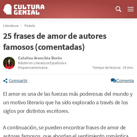
Me
Literatura
Poesía
25 frases de amor de autores
famosos (comentadas)
Catalina Arancibia Durán
Máster en Literatura Española e
Hispanoamericana
Tiempo de lectura:
19 min.
Compartir
Comenta
El amor es una de las fuerzas más poderosas del mundo y
un motivo literario que ha sido explorado a través de los
siglos por distintos escritores.
A continuación, se pueden encontrar frases de amor de
autores famosos, que abordan el sentimiento romántica