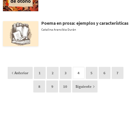
Poema en prosa: ejemplos y características
Catalina Arancibia Durán
Anterior
1
2
3
4
5
6
7
8
9
10
Siguiente