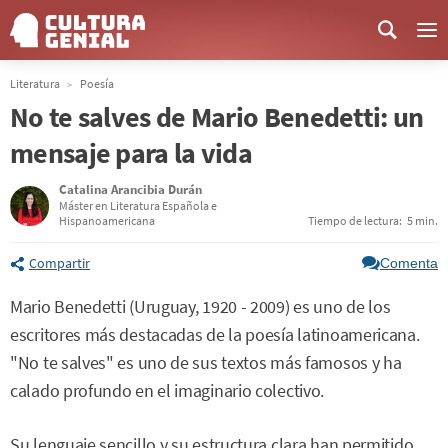
Me
Literatura
Poesía
No te salves de Mario Benedetti: un
mensaje para la vida
Catalina Arancibia Durán
Máster en Literatura Española e
Hispanoamericana
Tiempo de lectura:
5 min.
Compartir
Comenta
Mario Benedetti (Uruguay, 1920 - 2009) es uno de los
escritores más destacadas de la poesía latinoamericana.
"No te salves" es uno de sus textos más famosos y ha
calado profundo en el imaginario colectivo.
Su lenguaje sencillo y su estructura clara han permitido