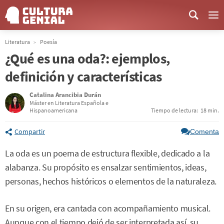
Me
Literatura
Poesía
¿Qué es una oda?: ejemplos,
definición y características
Catalina Arancibia Durán
Máster en Literatura Española e
Hispanoamericana
Tiempo de lectura:
18 min.
Compartir
Comenta
La oda es un poema de estructura flexible, dedicado a la
alabanza. Su propósito es ensalzar sentimientos, ideas,
personas, hechos históricos o elementos de la naturaleza.
En su origen, era cantada con acompañamiento musical.
Aunque con el tiempo dejó de ser interpretada así, su