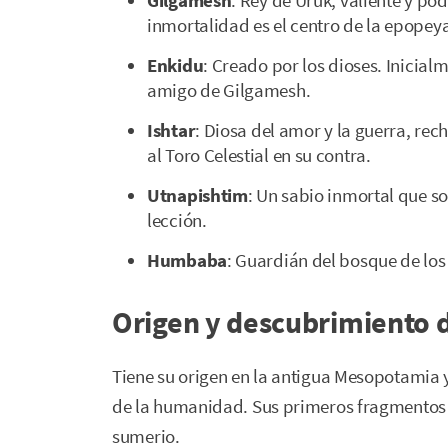
Gilgamesh
: Rey de Uruk, valiente y po
inmortalidad es el centro de la epopey
Enkidu
: Creado por los dioses. Inicialm
amigo de Gilgamesh.
Ishtar
: Diosa del amor y la guerra, rec
al Toro Celestial en su contra.
Utnapishtim
: Un sabio inmortal que so
lección.
Humbaba
: Guardián del bosque de los
Origen y descubrimiento 
Tiene su origen en la antigua Mesopotamia y
de la humanidad. Sus primeros fragmentos d
sumerio.