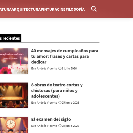
RATURA
ARQUITECTURA
PINTURA
CINE
FILOSOFÍA
Menú
s recientes
40 mensajes de cumpleaños para
tu amor: frases y cartas para
dedicar
Eva Andrés Vicente
1 julio 2026
8 obras de teatro cortas y
chistosas (para niños y
adolescentes)
Eva Andrés Vicente
25 junio 2026
El examen del siglo
Eva Andrés Vicente
25 junio 2026