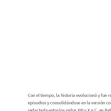
Con el tiempo, la historia evolucionó y fue
episodios y consolidándose en la versión 
redactada entre los siglos XIII y X a.C. en Ba