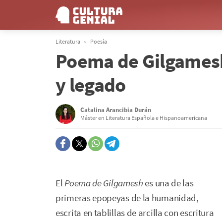
Literatura
Poesía
Poema de Gilgamesh
y legado
Catalina Arancibia Durán
Máster en Literatura Española e Hispanoamericana
El
Poema de Gilgamesh
es una de las
primeras epopeyas de la humanidad,
escrita en tablillas de arcilla con escritura