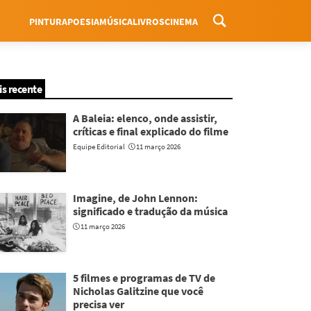
PINTURA
POESIA
MÚSICA
LIVROS
CINEMA
Menu
is recente
A Baleia: elenco, onde assistir,
críticas e final explicado do filme
Equipe Editorial
11 março 2026
Imagine, de John Lennon:
significado e tradução da música
11 março 2026
5 filmes e programas de TV de
Nicholas Galitzine que você
precisa ver