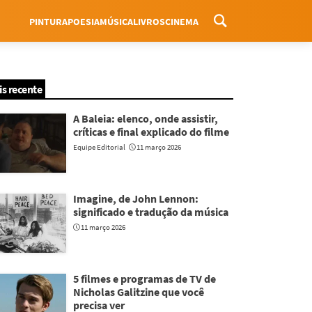
PINTURA
POESIA
MÚSICA
LIVROS
CINEMA
Menu
is recente
A Baleia: elenco, onde assistir,
críticas e final explicado do filme
Equipe Editorial
11 março 2026
Imagine, de John Lennon:
significado e tradução da música
11 março 2026
5 filmes e programas de TV de
Nicholas Galitzine que você
precisa ver