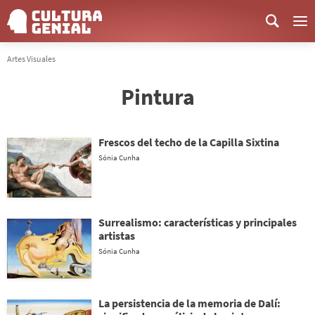
Me
Artes Visuales
Pintura
Frescos del techo de la Capilla Sixtina
Sónia Cunha
Surrealismo: características y principales
artistas
Sónia Cunha
La persistencia de la memoria de Dalí: