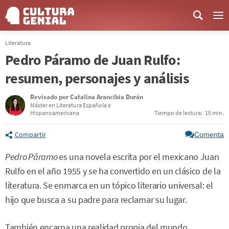
Me
Literatura
Pedro Páramo de Juan Rulfo:
resumen, personajes y análisis
Revisado por
Catalina Arancibia Durán
Máster en Literatura Española e
Hispanoamericana
Tiempo de lectura:
15 min.
Compartir
Comenta
Pedro Páramo
es una novela escrita por el mexicano Juan
Rulfo en el año 1955 y se ha convertido en un clásico de la
literatura. Se enmarca en un tópico literario universal: el
hijo que busca a su padre para reclamar su lugar.
También encarna una realidad propia del mundo