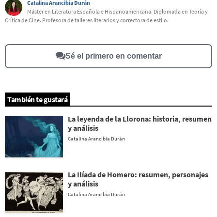
Catalina Arancibia Durán
Este contenido contiene información incorrecta
Máster en Literatura Española e Hispanoamericana. Diplomada en Teoría y
Crítica de Cine. Profesora de talleres literarios y correctora de estilo.
Este contenido no tiene la información que busco
Otro
Sé el primero en comentar
También te gustará
La leyenda de la Llorona: historia, resumen
y análisis
Catalina Arancibia Durán
La Ilíada de Homero: resumen, personajes
y análisis
Catalina Arancibia Durán