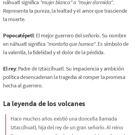
náhuatl significa
"mujer blanca"
o
"mujer dormida"
.
Representa la pureza, la lealtad y el amor que trasciende
la muerte.
Popocatépetl
: El mejor guerrero del señorío. Su nombre
en náhuatl significa
"montaña que humea"
. Es símbolo de
la valentía, la fidelidad y el dolor de la pérdida.
El rey
: Padre de Iztaccíhuatl. Su impaciencia y ambición
política desencadenan la tragedia al romper la promesa
hecha al guerrero.
La leyenda de los volcanes
Hace muchos años existió una doncella llamada
Iztaccíhuatl, hija del rey de un gran señorío. Al reino