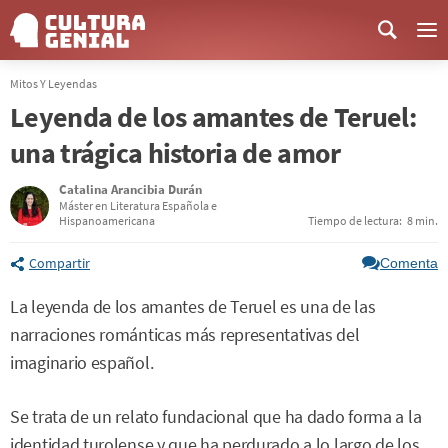
Me
Mitos Y Leyendas
Leyenda de los amantes de Teruel:
una trágica historia de amor
Catalina Arancibia Durán
Máster en Literatura Española e
Hispanoamericana
Tiempo de lectura:
8 min.
Compartir
Comenta
La leyenda de los amantes de Teruel es una de las
narraciones románticas más representativas del
imaginario español.
Se trata de un relato fundacional que ha dado forma a la
identidad turolense y que ha perdurado a lo largo de los