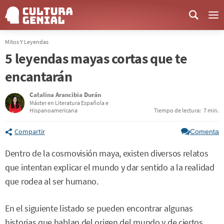
Me
Mitos Y Leyendas
5 leyendas mayas cortas que te
encantarán
Catalina Arancibia Durán
Máster en Literatura Española e
Hispanoamericana
Tiempo de lectura:
7 min.
Compartir
Comenta
Dentro de la cosmovisión maya, existen diversos relatos
que intentan explicar el mundo y dar sentido a la realidad
que rodea al ser humano.
En el siguiente listado se pueden encontrar algunas
historias que hablan del origen del mundo y de ciertos