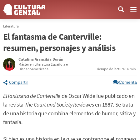
Me
Literatura
El fantasma de Canterville:
resumen, personajes y análisis
Catalina Arancibia Durán
Máster en Literatura Española e
Hispanoamericana
Tiempo de lectura:
6 min.
Compartir
Comenta
El fantasma de Canterville
de Oscar Wilde fue publicado en
la revista
The Court and Society Reviewes
en 1887. Se trata
de una historia que combina elementos de humor, sátira y
fantasía.
Si bien es una historia en la que se contrapone el progreso