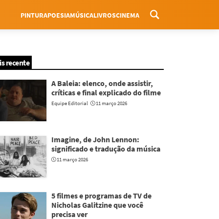
PINTURA
POESIA
MÚSICA
LIVROS
CINEMA
Menu
is recente
A Baleia: elenco, onde assistir,
críticas e final explicado do filme
Equipe Editorial
11 março 2026
Imagine, de John Lennon:
significado e tradução da música
11 março 2026
5 filmes e programas de TV de
Nicholas Galitzine que você
precisa ver