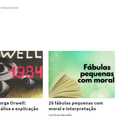
orge Orwell:
26 fábulas pequenas com
álise e explicação
moral e interpretação
Carolina Marcello