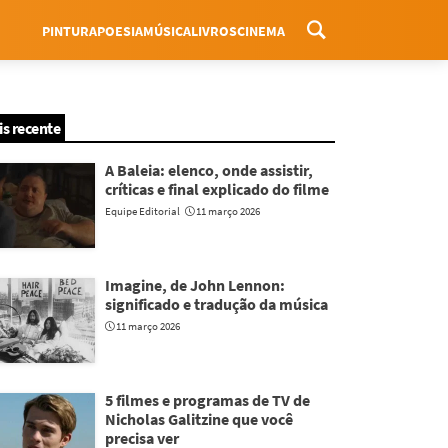
PINTURA
POESIA
MÚSICA
LIVROS
CINEMA
Menu
is recente
A Baleia: elenco, onde assistir,
críticas e final explicado do filme
Equipe Editorial
11 março 2026
Imagine, de John Lennon:
significado e tradução da música
11 março 2026
5 filmes e programas de TV de
Nicholas Galitzine que você
precisa ver